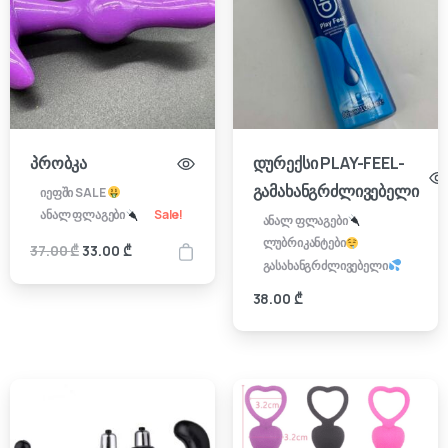
პრობკა
დურექსი PLAY-FEEL-
გამახანგრძლივებელი
იეფში SALE
Sale!
ანალ ფლაგები
ანალ ფლაგები
ლუბრიკანტები
Original
Current
37.00
₾
33.00
₾
გასახანგრძლივებელი
price
price
was:
is:
38.00
₾
37.00 ₾.
33.00 ₾.