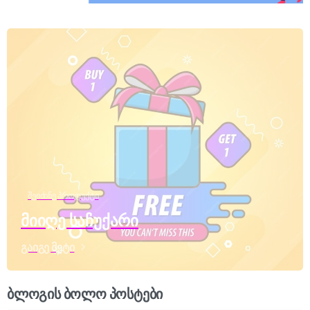
შეიძინე პროდუქტი
მიიღე საჩუქარი
გაიგე მეტი
ბლოგის ბოლო პოსტები