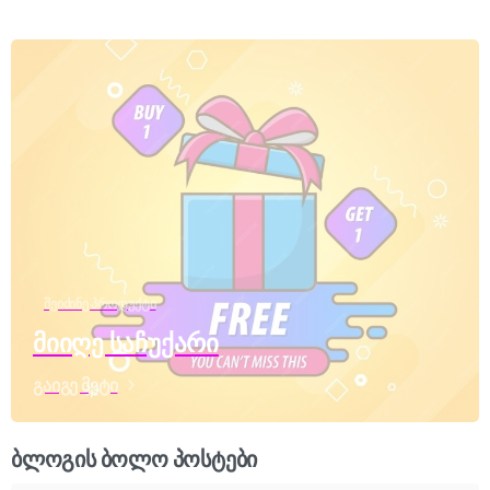
შეიძინე პროდუქტი
მიიღე საჩუქარი
გაიგე მეტი
ბლოგის ბოლო პოსტები