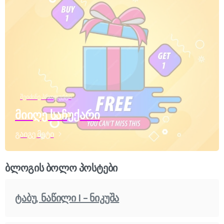
შეიძინე პროდუქტი
მიიღე საჩუქარი
გაიგე მეტი
ბლოგის ბოლო პოსტები
ტაბუ, ნაწილი I – ნიკუშა